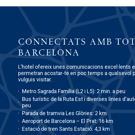
CONNECTATS AMB TO
BARCELONA
L’hotel ofereix unes comunicacions excel·lents en
permetran acostar-te en poc temps a qualsevol 
vulguis visitar.
Metro Sagrada Família (L2 i L5): 2 min. a peu
Bus turístic de la Ruta Est i diverses línies d'a
peu
Parada de tramvia Les Glòries: 2 km
Aeroport de Barcelona – El Prat: 16 km
Estació de tren Sants Estació: 4,3 km