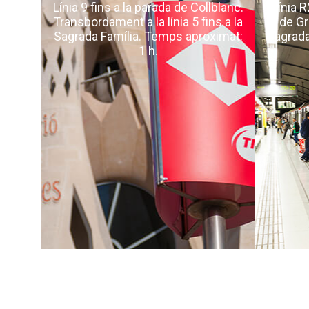
Línia 9 fins a la parada de Collblanc.
Línia 
Transbordament a la línia 5 fins a la
de Gr
Sagrada Família. Temps aproximat:
Sagrada
1 h.