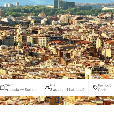
Quan
Qui
Promoció
Arribada — Sortida
2 adults · 1 habitació