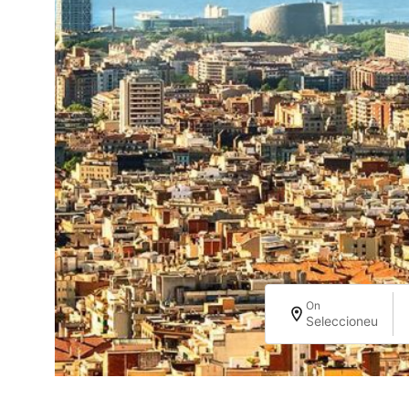
On
Seleccioneu