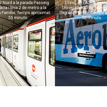
R2 Nord a la parada Passeig
Línies A1 i A2: direcci
àcia i línia 2 de metro a la
Universitat. Línia de met
 Família. Temps aproximat:
Sagrada Família. Temps a
55 minuts.
50 minuts.