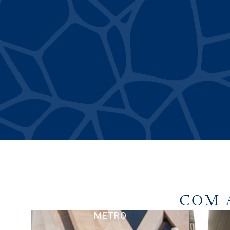
COM 
METRO