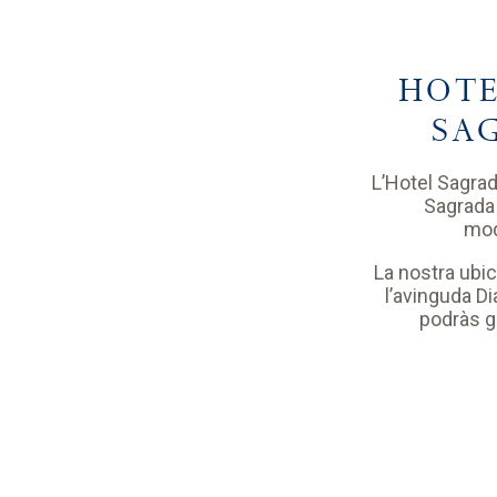
HOTE
SA
L’Hotel Sagrad
Sagrada 
mod
La nostra ubi
l’avinguda Di
podràs ga