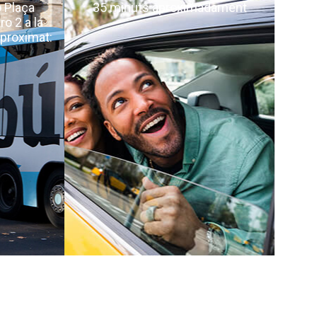
ó Plaça
35 minuts aproximadament
ro 2 a la
proximat: