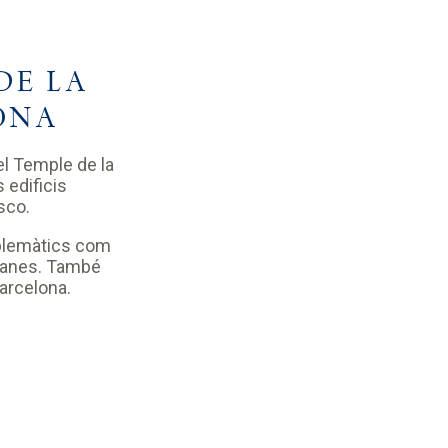
DE LA
ONA
el Temple de la
 edificis
sco.
mblemàtics com
talanes. També
Barcelona.