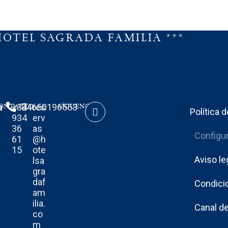
HOTEL SAGRADA FAMILIA ***
a
a
ONTACTO
+34
34650196553
res
SÍGUENOS
Política 
934
erv
36
as
Configu
61
@h
15
ote
Aviso le
lsa
gra
daf
Condici
am
ilia.
Canal d
co
m