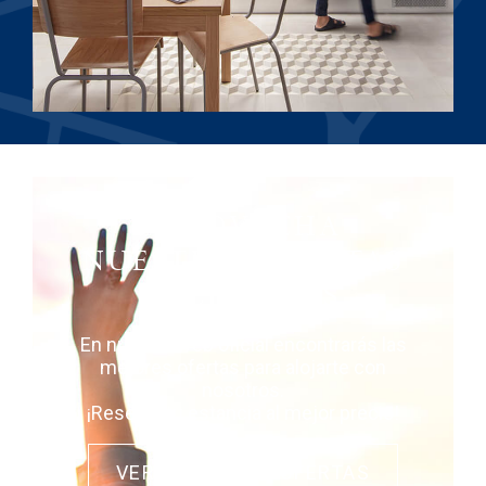
APROVECHA
NUESTRAS OFERTAS
EXCLUSIVAS
En nuestra web oficial encontrarás las
mejores ofertas para alojarte con
nosotros.
¡Reserva tu estancia al mejor precio!
VER TODAS LAS OFERTAS