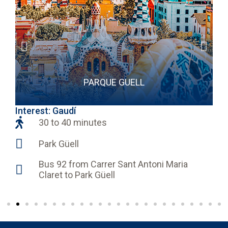
PARQUE GUELL
Interest: Gaudí
In
30 to 40 minutes
Park Güell
Bus 92 from Carrer Sant Antoni Maria
Claret to Park Güell