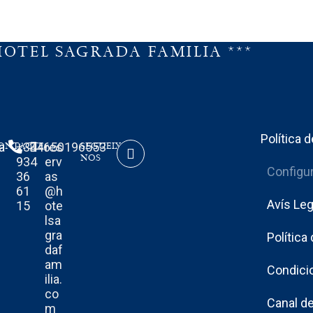
HOTEL SAGRADA FAMILIA ***
Política 
a
ONTACTE
+34
34650196553
res
SEGUEIX-
NOS
934
erv
Configu
36
as
61
@h
Avís Leg
15
ote
lsa
gra
Política
daf
am
Condici
ilia.
co
Canal d
m