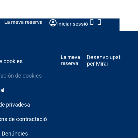
La meva reserva
Iniciar sessió
La meva
Desenvolupat
de cookies
reserva
per
Mirai
ración de cookies
al
 de privadesa
ons de contractació
e Denúncies