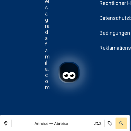
el
Rechtlicher 
s
a
Datenschutz
g
ra
d
Bedingungen 
a
f
Reklamations
a
m
ili
a.
c
o
m
Anreise — Abreise
2