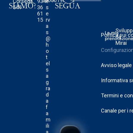
34650196553
Còrsega,
934
e
SIAMO?
SEGUA
541
36
s
61
e
15
rv
a
Svilupp
s
La mia
Politica sui c
da
@
prenotazion
Mirai
h
Configurazion
o
t
el
Avviso legale
s
a
Informativa s
g
ra
d
Termini e con
a
f
Canale per i 
a
m
ili
a.