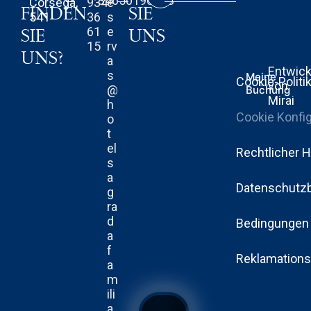
34650196553
Còrsega,
934
e
FINDEN
SIE
541
36
s
61
e
SIE
UNS
15
rv
UNS?
a
Entwick
s
Meine
Cookie-Politi
von
@
Buchung
Mirai
h
Cookie Konfig
o
t
el
Rechtlicher 
s
a
Datenschutz
g
ra
d
Bedingungen 
a
f
Reklamations
a
m
ili
a.