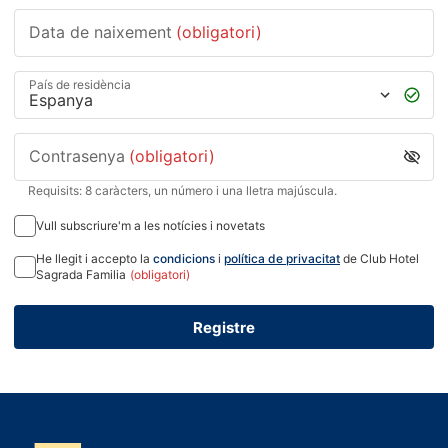
Data de naixement
(obligatori)
País de residència
Contrasenya
(obligatori)
Requisits: 8 caràcters, un número i una lletra majúscula.
Vull subscriure'm a les notícies i novetats
He llegit i accepto la
condicions
i
política de privacitat
de Club Hotel
Sagrada Familia
(obligatori)
Registre