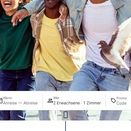
Wann
Wer
Promo
Anreise — Abreise
2 Erwachsene · 1 Zimmer